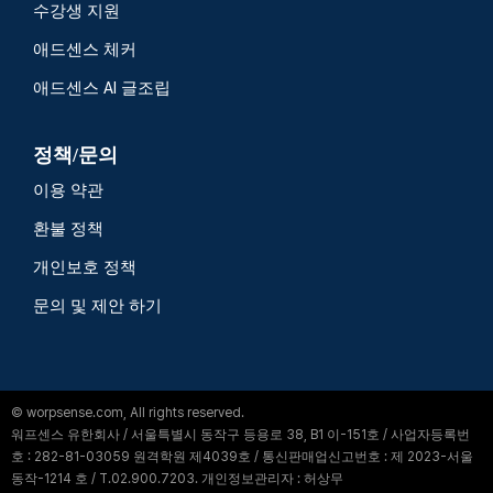
수강생 지원
애드센스 체커
애드센스 AI 글조립
정책/문의
이용 약관
환불 정책
개인보호 정책
문의 및 제안 하기
© worpsense.com, All rights reserved.
워프센스 유한회사 / 서울특별시 동작구 등용로 38, B1 이-151호 / 사업자등록번
호 : 282-81-03059 원격학원 제4039호 / 통신판매업신고번호 : 제 2023-서울
동작-1214 호 / T.02.900.7203. 개인정보관리자 : 허상무