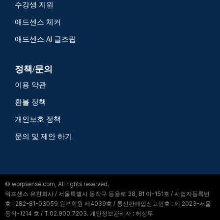
수강생 지원
애드센스 체커
애드센스 AI 글조립
정책/문의
이용 약관
환불 정책
개인보호 정책
문의 및 제안 하기
© worpsense.com, All rights reserved.
워프센스 유한회사 / 서울특별시 동작구 등용로 38, B1 이-151호 / 사업자등록번
호 : 282-81-03059 원격학원 제4039호 / 통신판매업신고번호 : 제 2023-서울
동작-1214 호 / T.02.900.7203. 개인정보관리자 : 허상무