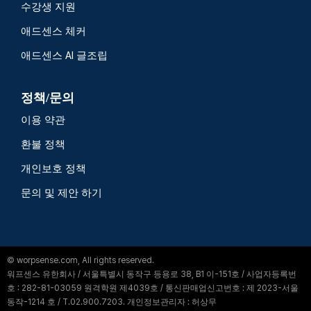
수강생 지원
애드센스 체커
애드센스 AI 글조립
정책/문의
이용 약관
환불 정책
개인보호 정책
문의 및 제안 하기
© worpsense.com, All rights reserved.
워프센스 유한회사 / 서울특별시 동작구 등용로 38, B1 이-151호 / 사업자등록번
호 : 282-81-03059 원격학원 제4039호 / 통신판매업신고번호 : 제 2023-서울
동작-1214 호 / T.02.900.7203. 개인정보관리자 : 허상무