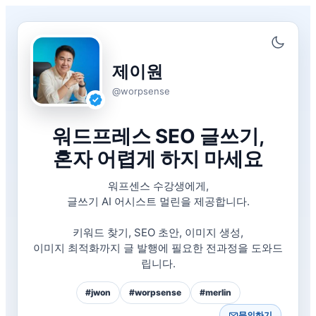
콘
텐
츠
로
제이원
건
@worpsense
너
뛰
기
워드프레스 SEO 글쓰기,
혼자 어렵게 하지 마세요
워프센스 수강생에게,
글쓰기 AI 어시스트 멀린을 제공합니다.
키워드 찾기, SEO 초안, 이미지 생성,
이미지 최적화까지 글 발행에 필요한 전과정을 도와드
립니다.
#jwon
#worpsense
#merlin
문의하기