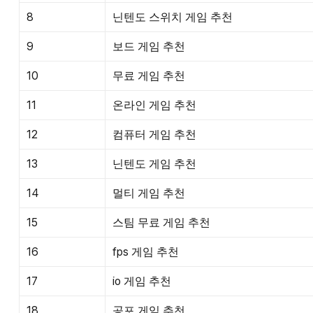
8
닌텐도 스위치 게임 추천
9
보드 게임 추천
10
무료 게임 추천
11
온라인 게임 추천
12
컴퓨터 게임 추천
13
닌텐도 게임 추천
14
멀티 게임 추천
15
스팀 무료 게임 추천
16
fps 게임 추천
17
io 게임 추천
18
공포 게임 추천