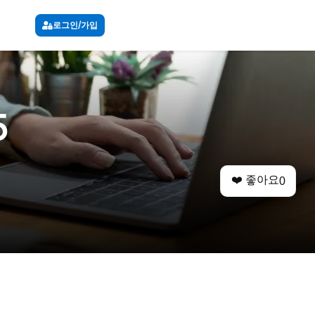
로그인/가입
5
❤️ 좋아요
0