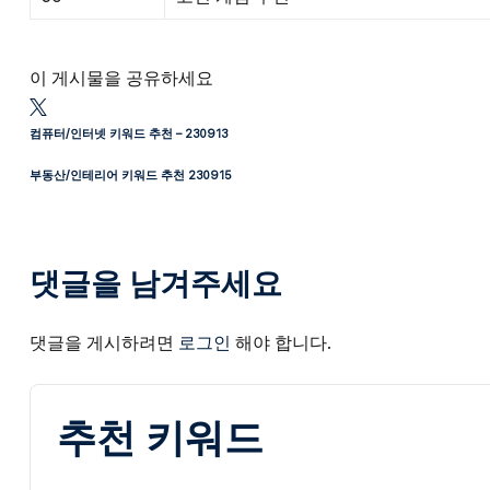
이 게시물을 공유하세요
컴퓨터/인터넷 키워드 추천 – 230913
부동산/인테리어 키워드 추천 230915
댓글을 남겨주세요
댓글을 게시하려면
로그인
해야 합니다.
추천 키워드