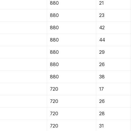
880
21
880
23
880
42
880
44
880
29
880
26
880
38
720
17
720
26
720
28
720
31