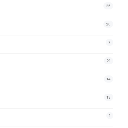
25
20
7
21
14
13
1