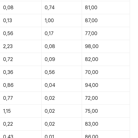
0,08
0,74
81,00
0,13
1,00
87,00
0,56
0,17
77,00
2,23
0,08
98,00
0,72
0,09
82,00
0,36
0,56
70,00
0,86
0,04
94,00
0,77
0,02
72,00
1,15
0,02
75,00
0,22
0,02
83,00
0,43
0,01
86,00