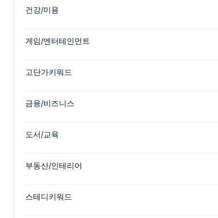
건강/미용
게임/엔터테인먼트
고단가키워드
금융/비즈니스
도서/교육
부동산/인테리어
스테디키워드