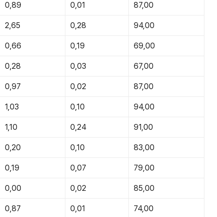
0,89
0,01
87,00
2,65
0,28
94,00
0,66
0,19
69,00
0,28
0,03
67,00
0,97
0,02
87,00
1,03
0,10
94,00
1,10
0,24
91,00
0,20
0,10
83,00
0,19
0,07
79,00
0,00
0,02
85,00
0,87
0,01
74,00