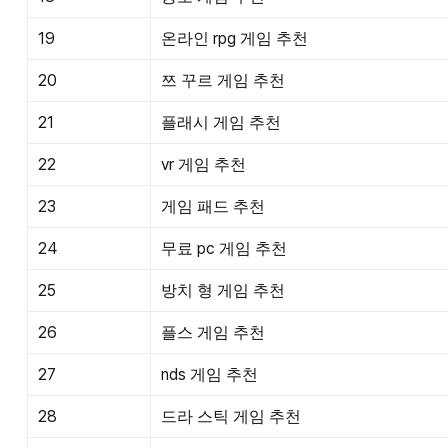
19
온라인 rpg 게임 추천
20
쯔 꾸르 게임 추천
21
플래시 게임 추천
22
vr 게임 추천
23
게임 패드 추천
24
무료 pc 게임 추천
25
방치 형 게임 추천
26
플스 게임 추천
27
nds 게임 추천
28
드라 스틱 게임 추천