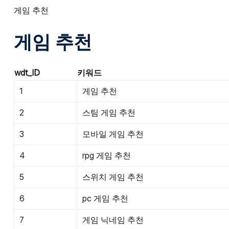
게임 추천
게임 추천
wdt_ID
키워드
1
게임 추천
2
스팀 게임 추천
3
모바일 게임 추천
4
rpg 게임 추천
5
스위치 게임 추천
6
pc 게임 추천
7
게임 닉네임 추천