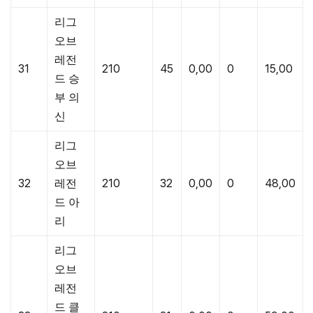
리그
오브
레전
31
210
45
0,00
0
15,00
드 승
부 의
신
리그
오브
32
레전
210
32
0,00
0
48,00
드 아
리
리그
오브
레전
드 클