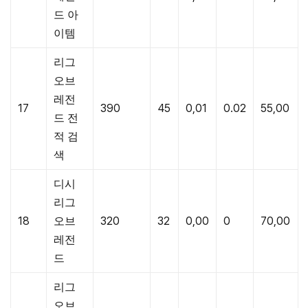
드 아
이템
리그
오브
레전
17
390
45
0,01
0.02
55,00
드 전
적 검
색
디시
리그
18
오브
320
32
0,00
0
70,00
레전
드
리그
오브