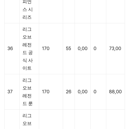
피언
스 시
리즈
리그
오브
레전
36
170
55
0,00
0
73,00
드 공
식 사
이트
리그
오브
37
170
26
0,00
0
88,00
레전
드 룬
리그
오브