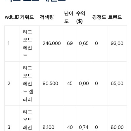
난이
수익
wdt_ID
키워드
검색량
경쟁도
트렌드
도
($)
리그
오브
1
246.000
69
0,65
0
93,00
레전
드
리그
오브
2
레전
90.500
45
0,00
0
65,00
드 갤
러리
리그
오브
3
레전
8.100
40
0,74
0
80,00