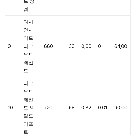
드 상
점
디시
인사
이드
9
리그
880
33
0,00
0
64,00
오브
레전
드
리그
오브
레전
10
드 와
720
58
0,82
0.01
90,00
일드
리프
트