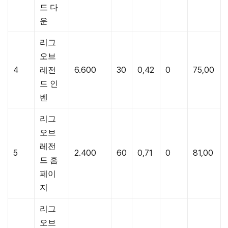
드 다
운
리그
오브
4
레전
6.600
30
0,42
0
75,00
드 인
벤
리그
오브
레전
5
2.400
60
0,71
0
81,00
드 홈
페이
지
리그
오브