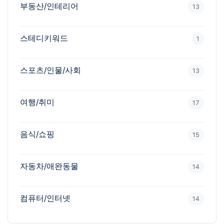
부동산/인테리어
13
스테디키워드
1
스포츠/인물/사회
13
여행/취미
17
음식/쇼핑
15
자동차/애완동물
14
컴퓨터/인터넷
14