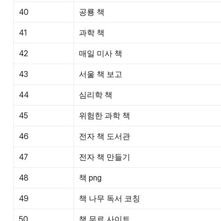
40
공룡 책
41
과학 책
42
매일 미사 책
43
서울 책 보고
44
심리학 책
45
위험한 과학 책
46
전자 책 도서관
47
전자 책 만들기
48
책 png
49
책 나무 독서 코칭
50
책 무료 사이트