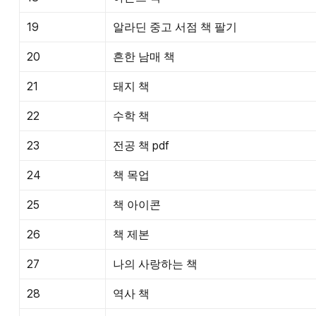
19
알라딘 중고 서점 책 팔기
20
흔한 남매 책
21
돼지 책
22
수학 책
23
전공 책 pdf
24
책 목업
25
책 아이콘
26
책 제본
27
나의 사랑하는 책
28
역사 책