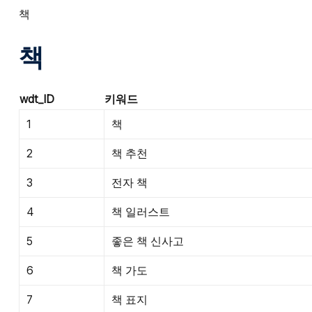
책
책
wdt_ID
키워드
1
책
2
책 추천
3
전자 책
4
책 일러스트
5
좋은 책 신사고
6
책 가도
7
책 표지