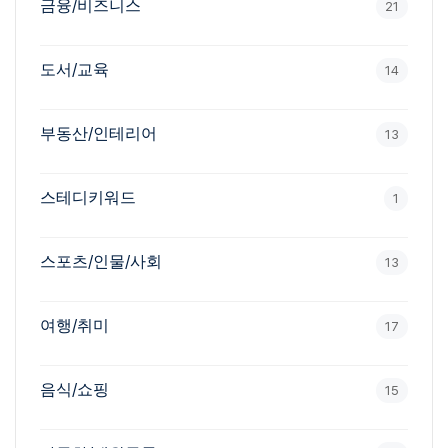
금융/비즈니스
21
도서/교육
14
부동산/인테리어
13
스테디키워드
1
스포츠/인물/사회
13
여행/취미
17
음식/쇼핑
15