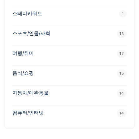
스테디키워드
1
스포츠/인물/사회
13
여행/취미
17
음식/쇼핑
15
자동차/애완동물
14
컴퓨터/인터넷
14