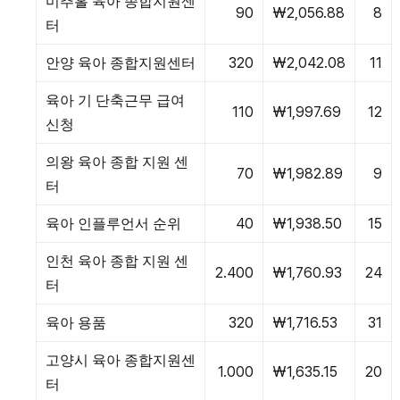
미추홀 육아 종합지원센
90
₩2,056.88
8
터
안양 육아 종합지원센터
320
₩2,042.08
11
육아 기 단축근무 급여
110
₩1,997.69
12
신청
의왕 육아 종합 지원 센
70
₩1,982.89
9
터
육아 인플루언서 순위
40
₩1,938.50
15
인천 육아 종합 지원 센
2.400
₩1,760.93
24
터
육아 용품
320
₩1,716.53
31
고양시 육아 종합지원센
1.000
₩1,635.15
20
터