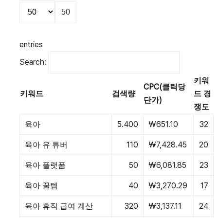
50
entries
Search:
키워
CPC(클릭당
키워드
검색량
드 경
단가)
쟁도
육아
5.400
₩651.10
32
육아 유 튜버
110
₩7,428.45
20
육아 플랫폼
50
₩6,081.85
23
육아 꿀템
40
₩3,270.29
17
육아 휴직 급여 계산
320
₩3,137.11
24