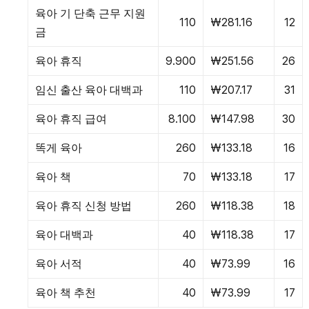
육아 기 단축 근무 지원
110
₩281.16
12
금
육아 휴직
9.900
₩251.56
26
임신 출산 육아 대백과
110
₩207.17
31
육아 휴직 급여
8.100
₩147.98
30
똑게 육아
260
₩133.18
16
육아 책
70
₩133.18
17
육아 휴직 신청 방법
260
₩118.38
18
육아 대백과
40
₩118.38
17
육아 서적
40
₩73.99
16
육아 책 추천
40
₩73.99
17