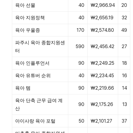
육아 선물
40
₩2,966.94
20
육아 지원정책
40
₩2,656.19
32
육아 우울증
170
₩2,574.80
49
파주시 육아 종합지원센
590
₩2,456.42
27
터
육아 인플루언서
90
₩2,249.25
18
육아 유튜버 순위
40
₩2,234.45
16
육아 템
90
₩2,219.66
14
육아 단축 근무 급여 계
90
₩2,175.26
13
산
아이사랑 육아 포털
50
₩2,101.27
37